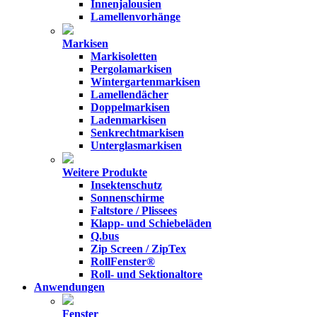
Innenjalousien
Lamellenvorhänge
Markisen
Markisoletten
Pergolamarkisen
Wintergartenmarkisen
Lamellendächer
Doppelmarkisen
Ladenmarkisen
Senkrechtmarkisen
Unterglasmarkisen
Weitere Produkte
Insektenschutz
Sonnenschirme
Faltstore / Plissees
Klapp- und Schiebeläden
Q.bus
Zip Screen / ZipTex
RollFenster®
Roll- und Sektionaltore
Anwendungen
Fenster