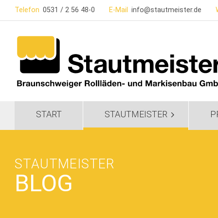
So erreichen Sie uns
Telefon
0531 / 2 56 48-0
E-Mail
info@stautmeister.de
START
STAUTMEISTER
P
STAUTMEISTER
BLOG