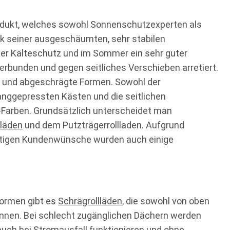
rodukt, welches sowohl Sonnenschutzexperten als
k seiner ausgeschäumten, sehr stabilen
der Kälteschutz und im Sommer ein sehr guter
erbunden und gegen seitliches Verschieben arretiert.
te und abgeschrägte Formen. Sowohl der
ranggepressten Kästen und die seitlichen
L-Farben. Grundsätzlich unterscheidet man
lläden
und dem Putzträgerrollladen. Aufgrund
eitigen Kundenwünsche wurden auch einige
formen gibt es
Schrägrollläden
, die sowohl von oben
önnen. Bei schlecht zugänglichen Dächern werden
auch bei Stromausfall funktionieren und ohne