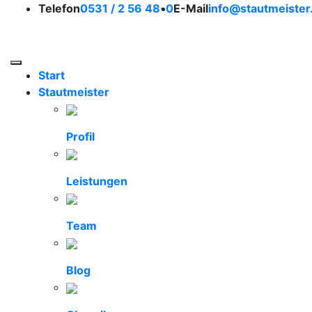
So erreichen Sie uns
Telefon
0531 / 2 56 48-0
E-Mail
info@stautmeister
Stautmeister Braunsc
Toggle navigation
Start
Stautmeister
Profil
Leistungen
Team
Blog