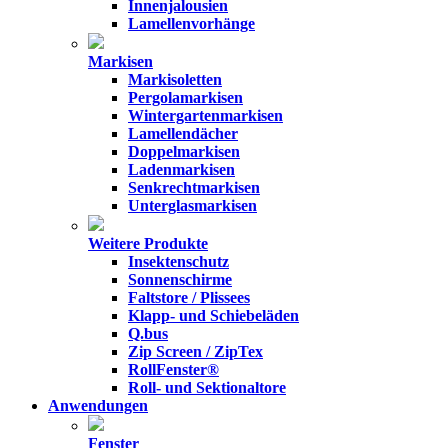
Innenjalousien
Lamellenvorhänge
Markisen
Markisoletten
Pergolamarkisen
Wintergartenmarkisen
Lamellendächer
Doppelmarkisen
Ladenmarkisen
Senkrechtmarkisen
Unterglasmarkisen
Weitere Produkte
Insektenschutz
Sonnenschirme
Faltstore / Plissees
Klapp- und Schiebeläden
Q.bus
Zip Screen / ZipTex
RollFenster®
Roll- und Sektionaltore
Anwendungen
Fenster