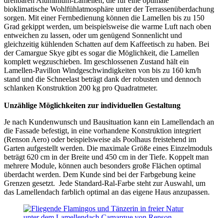
drehbaren Aluminium-Lamellen, die für eine optimale
bioklimatische Wohlfühlatmosphäre unter der Terrassenüberdachung
sorgen. Mit einer Fernbedienung können die Lamellen bis zu 150
Grad gekippt werden, um beispielsweise die warme Luft nach oben
entweichen zu lassen, oder um genügend Sonnenlicht und
gleichzeitig kühlenden Schatten auf dem Kaffeetisch zu haben. Bei
der Camargue Skye gibt es sogar die Möglichkeit, die Lamellen
komplett wegzuschieben. Im geschlossenen Zustand hält ein
Lamellen-Pavillon Windgeschwindigkeiten von bis zu 160 km/h
stand und die Schneelast beträgt dank der robusten und dennoch
schlanken Konstruktion 200 kg pro Quadratmeter.
Unzählige Möglichkeiten zur individuellen Gestaltung
Je nach Kundenwunsch und Bausituation kann ein Lamellendach an
die Fassade befestigt, in eine vorhandene Konstruktion integriert
(Renson Aero) oder beispielsweise als Poolhaus freistehend im
Garten aufgestellt werden. Die maximale Größe eines Einzelmoduls
beträgt 620 cm in der Breite und 450 cm in der Tiefe. Koppelt man
mehrere Module, können auch besonders große Flächen optimal
überdacht werden. Dem Kunde sind bei der Farbgebung keine
Grenzen gesetzt. Jede Standard-Ral-Farbe steht zur Auswahl, um
das Lamellendach farblich optimal an das eigene Haus anzupassen.