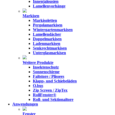
Innenjalousien
Lamellenvorhänge
Markisen
Markisoletten
Pergolamarkisen
Wintergartenmarkisen
Lamellendächer
Doppelmarkisen
Ladenmarkisen
Senkrechtmarkisen
Unterglasmarkisen
Weitere Produkte
Insektenschutz
Sonnenschirme
Faltstore / Plissees
Klapp- und Schiebeläden
Q.bus
Zip Screen / ZipTex
RollFenster®
Roll- und Sektionaltore
Anwendungen
Fenster