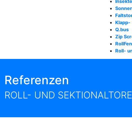
Insekt
Sonne
Faltsto
Klapp-
Q.bus
Zip Scr
RollFe
Roll- u
Referenzen
ROLL- UND SEKTIONALTOR