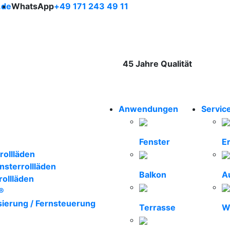
.de
WhatsApp
+49 171 243 49 11
45 Jahre Qualität
hweiger Rollläden– un
Anwendungen
Servic
Fenster
Er
rollläden
nsterrollläden
Balkon
A
rollläden
®
sierung / Fernsteuerung
Terrasse
W