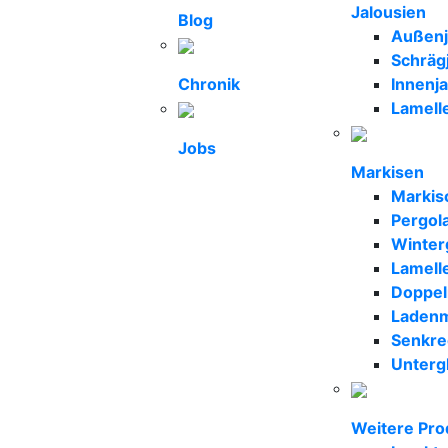
Jalousien
Blog
Außenja
Schräg
Chronik
Innenja
Lamell
Jobs
Markisen
Markis
Pergol
Winter
Lamell
Doppel
Ladenm
Senkre
Unterg
Weitere Pro