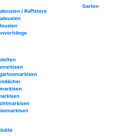
Garten
lousien / Raffstore
jalousien
lousien
envorhänge
oletten
amarkisen
gartenmarkisen
endächer
markisen
arkisen
chtmarkisen
lasmarkisen
dukte