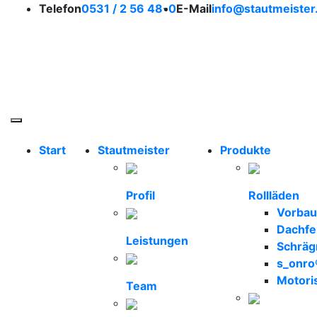
So erreichen Sie uns
Telefon
0531 / 2 56 48-0
E-Mail
info@stautmeister
Stautmeister Braunsc
Toggle navigation
Start
Stautmeister
Produkte
Profil
Rollläden
Vorbau
Dachfe
Leistungen
Schräg
s_onro
Motori
Team