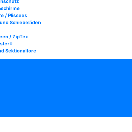
enschutz
nschirme
re / Plissees
 und Schiebeläden
een / ZipTex
nster®
nd Sektionaltore
E