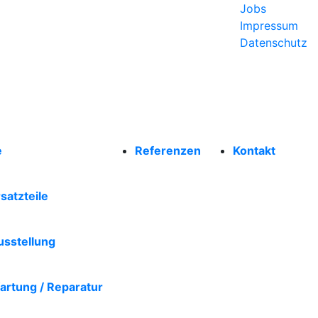
Jobs
Impressum
Datenschutz
d Markisenbau GmbH
e
Referenzen
Kontakt
satzteile
usstellung
artung / Reparatur